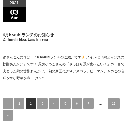
2021
03
Apr
4月haruhiランチのお知らせ
haruhi blog
,
Lunch menu
皆さんこんにちは！ 4月haruhiランチのご紹介です
メインは『鶏と旬野菜の
甘酢あんかけ』です！ 厨房かつこさんの「さっぱり系が食べたい！」の一言で
決まった鶏の甘酢あんかけ。 旬の新玉ねぎやアスパラ、ピーマン、きのこの色
鮮やかな野菜が春っぽいで…
«
1
2
3
4
5
6
7
…
27
»