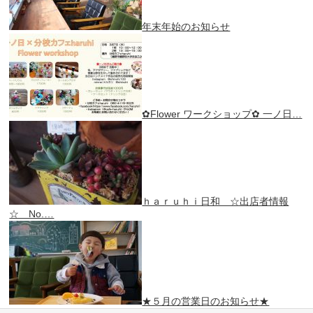
年末年始のお知らせ
✿Flower ワークショップ✿ 一ノ日…
ｈａｒｕｈｉ日和 ☆出店者情報
☆ No.…
★５月の営業日のお知らせ★