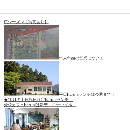
桜シーズン【写真あり】
年末年始の営業について
平日haruhiランチは今週まで！
★10月の土日祝日限定haruhiランチ…
分校カフェharuhiは新型コロナウイル…