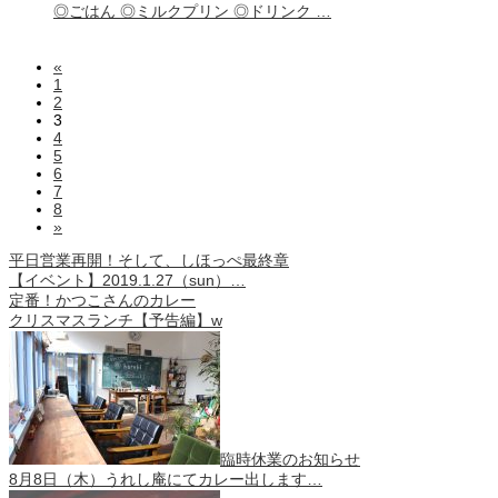
◎ごはん ◎ミルクプリン ◎ドリンク …
«
1
2
3
4
5
6
7
8
»
平日営業再開！そして、しほっぺ最終章
【イベント】2019.1.27（sun）…
定番！かつこさんのカレー
クリスマスランチ【予告編】w
臨時休業のお知らせ
8月8日（木）うれし庵にてカレー出します…