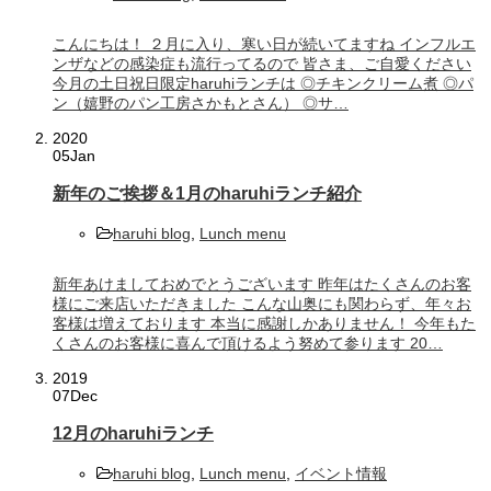
こんにちは！ ２月に入り、寒い日が続いてますね インフルエ
ンザなどの感染症も流行ってるので 皆さま、ご自愛ください
今月の土日祝日限定haruhiランチは ◎チキンクリーム煮 ◎パ
ン（嬉野のパン工房さかもとさん） ◎サ…
2020
05
Jan
新年のご挨拶＆1月のharuhiランチ紹介
haruhi blog
,
Lunch menu
新年あけましておめでとうございます 昨年はたくさんのお客
様にご来店いただきました こんな山奥にも関わらず、年々お
客様は増えております 本当に感謝しかありません！ 今年もた
くさんのお客様に喜んで頂けるよう努めて参ります 20…
2019
07
Dec
12月のharuhiランチ
haruhi blog
,
Lunch menu
,
イベント情報