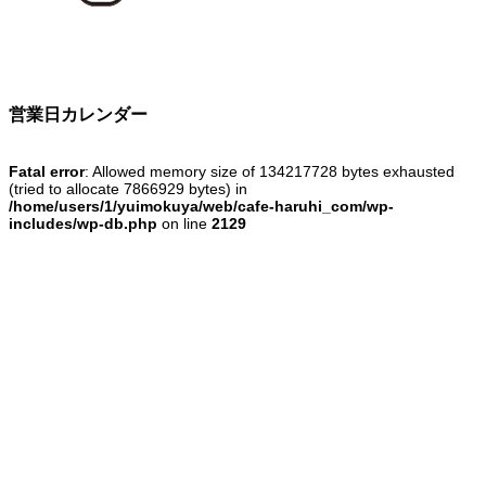
営業日カレンダー
Fatal error
: Allowed memory size of 134217728 bytes exhausted
(tried to allocate 7866929 bytes) in
/home/users/1/yuimokuya/web/cafe-haruhi_com/wp-
includes/wp-db.php
on line
2129