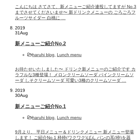
こんにちは さてさて、新メニューご紹介連投してますが No.3
までさせてくださいませ〜 新ドリンクメニューの ごろごろフ
ルーツサイダー 白桃に …
2019
31
Aug
新メニューご紹介No.2
haruhi blog
,
Lunch menu
お待たせいたしました〜 ドリンク新メニューのご紹介です カ
ラフルな3種登場！ メロンクリームソーダ パインクリームソ
ーダ しそクリームソーダ 可愛い3種のクリームソーダ …
2019
30
Aug
新メニューご紹介No.1
haruhi blog
,
Lunch menu
9月より、 平日メニュー＆ドリンクメニュー 新メニュー登場
します！ ご紹介No.1 枠枠(ワクワク)ぱん パンの耳(枠)を器