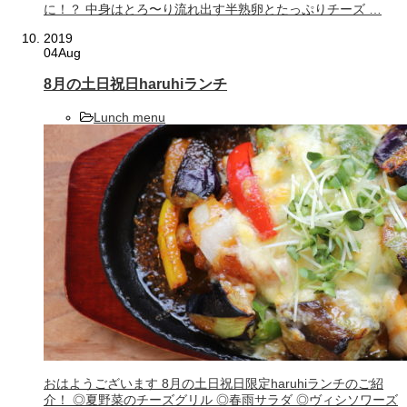
に！？ 中身はとろ〜り流れ出す半熟卵とたっぷりチーズ …
2019
04
Aug
8月の土日祝日haruhiランチ
Lunch menu
おはようございます 8月の土日祝日限定haruhiランチのご紹
介！ ◎夏野菜のチーズグリル ◎春雨サラダ ◎ヴィシソワーズ