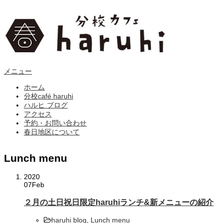
メニュー
ホーム
分校café haruhi
ハルヒ ブログ
アクセス
予約・お問い合わせ
春日地区について
Lunch menu
2020
07
Feb
２月の土日祝日限定haruhiランチ&新メニューの紹介
haruhi blog
,
Lunch menu