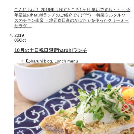
こんにちは！ 2019年も残すところ1ヶ月 早いですね・・・ 今
年最後のharuhiランチのご紹介です(*^^*) ・特製タルタルソー
スのチキン南蛮 ・地元春日産のかぼちゃを使ったクリーミー
サラダ …
2019
05
Oct
10月の土日祝日限定haruhiランチ
haruhi blog
,
Lunch menu