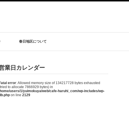
せ
春日地区について
営業日カレンダー
Fatal error
: Allowed memory size of 134217728 bytes exhausted
(tried to allocate 7866929 bytes) in
/home/users/1/yuimokuya/web/cafe-haruhi_com/wp-includes/wp-
db.php
on line
2129