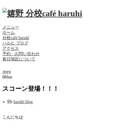
メニュー
ホーム
分校café haruhi
ハルヒ ブログ
アクセス
予約・お問い合わせ
春日地区について
2019
08
Jun
スコーン登場！！！
haruhi blog
こんにちは