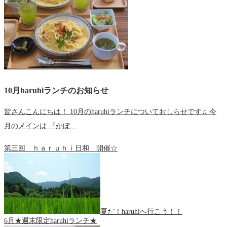
10月haruhiランチのお知らせ
皆さんこんにちは！ 10月のharuhiランチについておしらせです♫ 今
月のメインは 『かぼ…
第三回 ｈａｒｕｈｉ日和 開催☆
夏だ！haruhiへ行こう！！
6月★週末限定haruhiランチ★