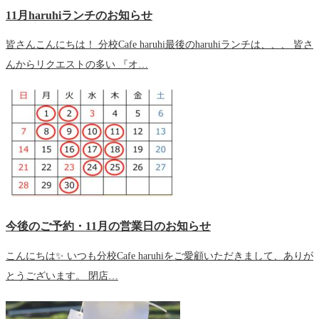
11月haruhiランチのお知らせ
皆さんこんにちは！ 分校Cafe haruhi最後のharuhiランチは、、、 皆さ
んからリクエストの多い 『オ…
今後のご予約・11月の営業日のお知らせ
こんにちは✨ いつも分校Cafe haruhiをご愛顧いただきまして、ありが
とうございます。 閉店…