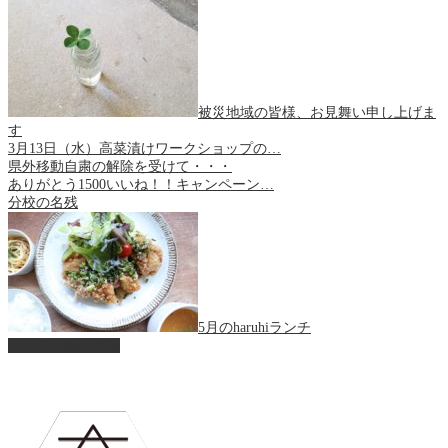
被災地域の皆様、お見舞い申し上げま
す
3月13日（水）高菜漬けワークショップの…
県外移動自粛の解除を受けて・・・
ありがとう1500いいね！！キャンペーン…
分校の名残
5月のharuhiランチ
ページ上部へ戻る