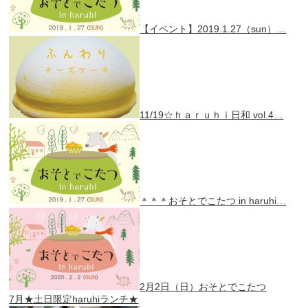
【イベント】2019.1.27（sun）…
11/19☆ｈａｒｕｈｉ日和 vol.4…
＊＊＊おそとでこたつ in haruhi…
2月2日（日）おそとでこたつ
7月★土日限定haruhiランチ★