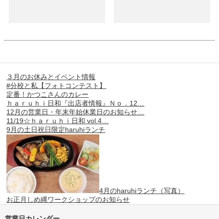
３月のお休みとイベント情報
#分校と私【フォトコンテスト】
定番！かつこさんのカレー
ｈａｒｕｈｉ日和『出店者情報』Ｎｏ．12…
12月の営業日・年末年始休業日のお知らせ…
11/19☆ｈａｒｕｈｉ日和 vol.4…
9月の土日祝日限定haruhiランチ
4月のharuhiランチ（写真）
お正月しめ縄ワークショップのお知らせ
営業日カレンダー