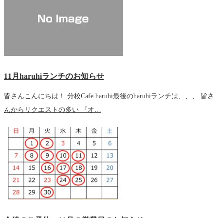
11月haruhiランチのお知らせ
皆さんこんにちは！ 分校Cafe haruhi最後のharuhiランチは、、、 皆さ
んからリクエストの多い 『オ…