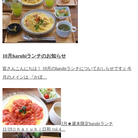
10月haruhiランチのお知らせ
皆さんこんにちは！ 10月のharuhiランチについておしらせです♫ 今
月のメインは 『かぼ…
3月★週末限定haruhiランチ
11/19☆ｈａｒｕｈｉ日和 vol.4…