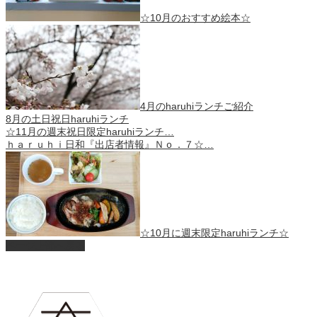
☆10月のおすすめ絵本☆
4月のharuhiランチご紹介
8月の土日祝日haruhiランチ
☆11月の週末祝日限定haruhiランチ…
ｈａｒｕｈｉ日和『出店者情報』Ｎｏ．７☆…
☆10月に週末限定haruhiランチ☆
ページ上部へ戻る