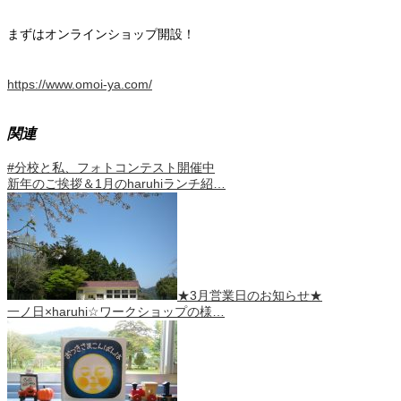
まずはオンラインショップ開設！
https://www.omoi-ya.com/
関連
#分校と私、フォトコンテスト開催中
新年のご挨拶＆1月のharuhiランチ紹…
★3月営業日のお知らせ★
一ノ日×haruhi☆ワークショップの様…