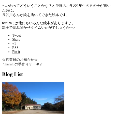
へいわってどういうことかな？と沖縄の小学校1年生の男の子が書い
た詩に、
長谷川さんが絵を描いてできた絵本です。
haruhiには他にもいろんな絵本がありますよ。
親子で読み聞かせタイムいかがでしょうか～♪
Tweet
Share
+1
RSS
Pin it
☆営業日のお知らせ☆
☆haruhiの手作りケーキ☆
Blog List