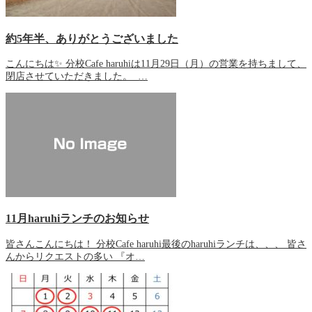
約5年半、ありがとうございました
こんにちは✨ 分校Cafe haruhiは11月29日（月）の営業を持ちまして、
閉店させていただきました。 …
11月haruhiランチのお知らせ
皆さんこんにちは！ 分校Cafe haruhi最後のharuhiランチは、、、 皆さ
んからリクエストの多い 『オ…