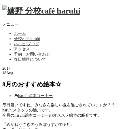
メニュー
ホーム
分校café haruhi
ハルヒ ブログ
アクセス
予約・お問い合わせ
春日地区について
2017
18
Aug
8月のおすすめ絵本☆
haruhi絵本コーナー
毎日暑いですね。みなさん楽しい夏を過ごされていますか？？
haruhiスタッフの浦川です。
今月のharuhi絵本コーナーのオススメ絵本の紹介です。
『めがねうさぎのうみぼうずがでる!!』