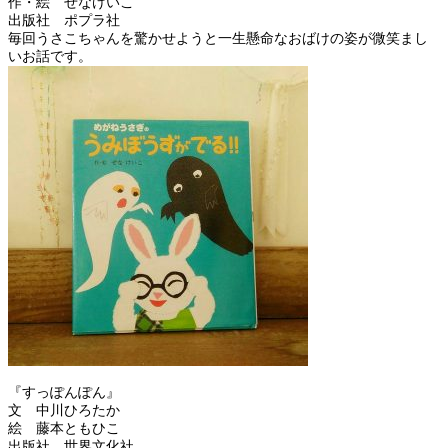
作・絵 せなけいこ
出版社 ポプラ社
毎回うさこちゃんを驚かせようと一生懸命なおばけの姿が微笑まし
いお話です。
『すっぽんぽん』
文 中川ひろたか
絵 藤本ともひこ
出版社 世界文化社