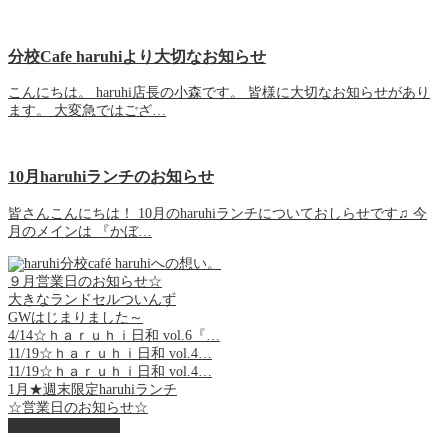
分校Cafe haruhiより大切なお知らせ
こんにちは。 haruhi店長の小森です。 皆様に大切なお知らせがあり
ます。 大変急ではござ…
10月haruhiランチのお知らせ
皆さんこんにちは！ 10月のharuhiランチについておしらせです♫ 今
月のメインは 『かぼ…
分校café haruhiへの想い。
９月営業日のお知らせ☆
大きなランドセルついんず
GWはじまりました～
4/14☆ｈａｒｕｈｉ日和 vol.6『…
11/19☆ｈａｒｕｈｉ日和 vol.4…
11/19☆ｈａｒｕｈｉ日和 vol.4…
1月★週末限定haruhiランチ
☆営業日のお知らせ☆
ページ上部へ戻る