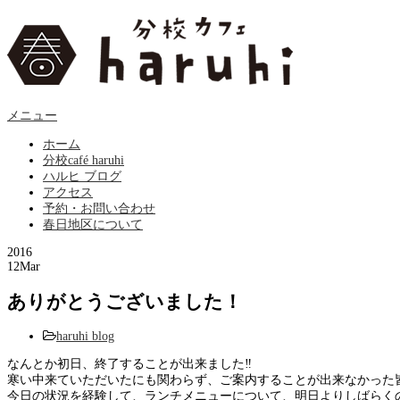
メニュー
ホーム
分校café haruhi
ハルヒ ブログ
アクセス
予約・お問い合わせ
春日地区について
2016
12
Mar
ありがとうございました！
haruhi blog
なんとか初日、終了することが出来ました‼︎
寒い中来ていただいたにも関わらず、ご案内することが出来なかった
今日の状況を経験して、ランチメニューについて、明日よりしばらくの間