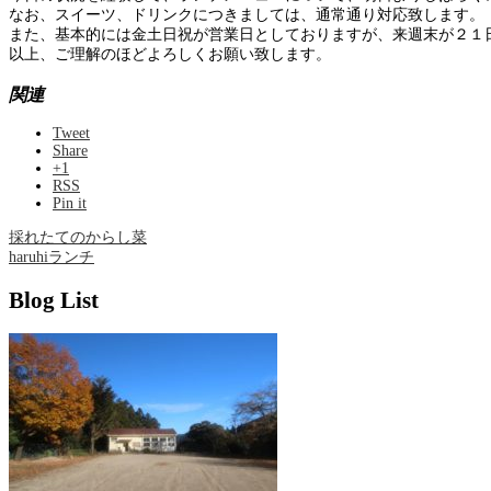
なお、スイーツ、ドリンクにつきましては、通常通り対応致します。
また、基本的には金土日祝が営業日としておりますが、来週末が２１
以上、ご理解のほどよろしくお願い致します。
関連
Tweet
Share
+1
RSS
Pin it
採れたてのからし菜
haruhiランチ
Blog List