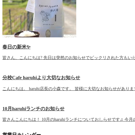
春日の新米✨
皆さん、こんにちは? 先日は突然のお知らせでビックリされた方もいら
分校Cafe haruhiより大切なお知らせ
こんにちは。 haruhi店長の小森です。 皆様に大切なお知らせがあり
10月haruhiランチのお知らせ
皆さんこんにちは！ 10月のharuhiランチについておしらせです♫ 今
営業日カレンダー