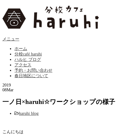
メニュー
ホーム
分校café haruhi
ハルヒ ブログ
アクセス
予約・お問い合わせ
春日地区について
2019
08
Mar
一ノ日×haruhi☆ワークショップの様子
haruhi blog
こんにちは