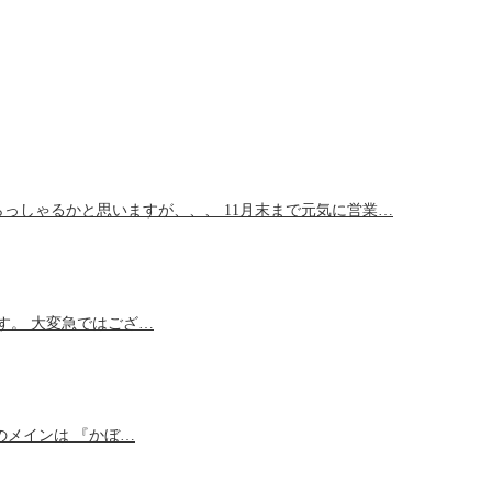
っしゃるかと思いますが、、、 11月末まで元気に営業…
ます。 大変急ではござ…
月のメインは 『かぼ…