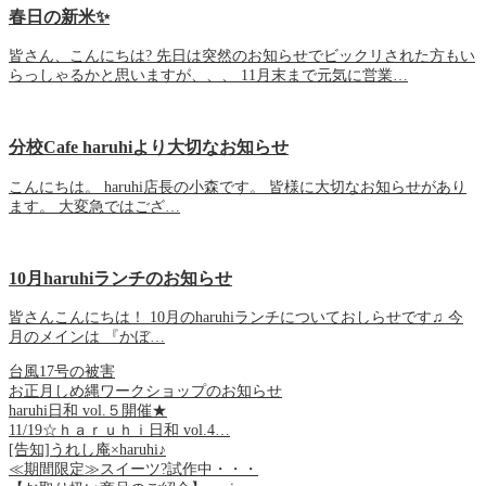
春日の新米✨
皆さん、こんにちは? 先日は突然のお知らせでビックリされた方もい
らっしゃるかと思いますが、、、 11月末まで元気に営業…
分校Cafe haruhiより大切なお知らせ
こんにちは。 haruhi店長の小森です。 皆様に大切なお知らせがあり
ます。 大変急ではござ…
10月haruhiランチのお知らせ
皆さんこんにちは！ 10月のharuhiランチについておしらせです♫ 今
月のメインは 『かぼ…
台風17号の被害
お正月しめ縄ワークショップのお知らせ
haruhi日和 vol.５開催★
11/19☆ｈａｒｕｈｉ日和 vol.4…
[告知]うれし庵×haruhi♪
≪期間限定≫スイーツ?試作中・・・