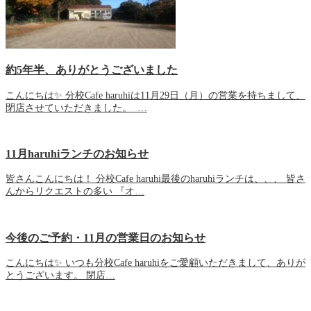
約5年半、ありがとうございました
こんにちは✨ 分校Cafe haruhiは11月29日（月）の営業を持ちまして、
閉店させていただきました。 …
11月haruhiランチのお知らせ
皆さんこんにちは！ 分校Cafe haruhi最後のharuhiランチは、、、 皆さ
んからリクエストの多い 『オ…
今後のご予約・11月の営業日のお知らせ
こんにちは✨ いつも分校Cafe haruhiをご愛顧いただきまして、ありが
とうございます。 閉店…