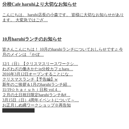
分校Cafe haruhiより大切なお知らせ
こんにちは。 haruhi店長の小森です。 皆様に大切なお知らせがあり
ます。 大変急ではござ…
10月haruhiランチのお知らせ
皆さんこんにちは！ 10月のharuhiランチについておしらせです♫ 今
月のメインは 『かぼ…
12/1（日）【クリスマスリースワークシ…
わざわざの働きかたin分校カフェharu…
2016年3月12日オープンすることにな…
クリスマスランチ【予告編】w
新年のご挨拶＆1月のharuhiランチ紹…
11/19☆ｈａｒｕｈｉ日和 vol.4…
２月の土日祝日限定haruhiランチ&#…
3月15日（日）4周年イベントについて～…
お正月しめ縄ワークショップ※再告知
ページ上部へ戻る