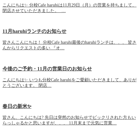
こんにちは✨ 分校Cafe haruhiは11月29日（月）の営業を持ちまして、
閉店させていただきました。 …
11月haruhiランチのお知らせ
皆さんこんにちは！ 分校Cafe haruhi最後のharuhiランチは、、、 皆さ
んからリクエストの多い 『オ…
今後のご予約・11月の営業日のお知らせ
こんにちは✨ いつも分校Cafe haruhiをご愛顧いただきまして、ありが
とうございます。 閉店…
春日の新米✨
皆さん、こんにちは? 先日は突然のお知らせでビックリされた方もい
らっしゃるかと思いますが、、、 11月末まで元気に営業…