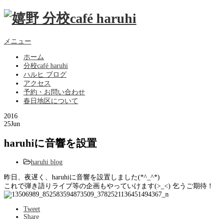
メニュー
ホーム
分校café haruhi
ハルヒ ブログ
アクセス
予約・お問い合わせ
春日地区について
2016
25
Jun
haruhiに音響を設置
haruhi blog
昨日、夜遅く、haruhiに音響を設置しました(*^_^*)
これで弾き語りライブ等の企画もやっていけます(>_<) 乞うご期待！
Tweet
Share