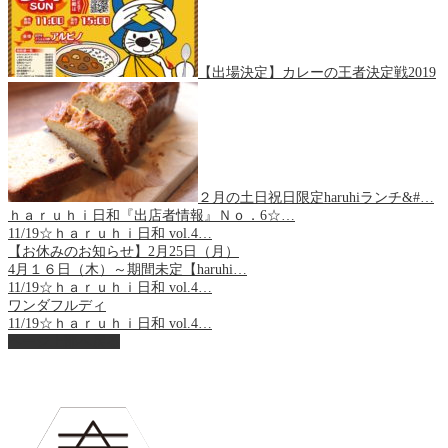
【出場決定】カレーの王者決定戦2019
２月の土日祝日限定haruhiランチ&#…
ｈａｒｕｈｉ日和『出店者情報』Ｎｏ．6☆…
11/19☆ｈａｒｕｈｉ日和 vol.4…
【お休みのお知らせ】2月25日（月）
4月１６日（木）～期間未定【haruhi…
11/19☆ｈａｒｕｈｉ日和 vol.4…
ワンダフルディ
11/19☆ｈａｒｕｈｉ日和 vol.4…
ページ上部へ戻る