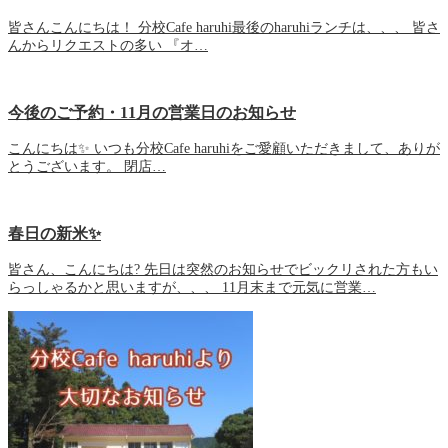
皆さんこんにちは！ 分校Cafe haruhi最後のharuhiランチは、、、 皆さ
んからリクエストの多い 『オ…
今後のご予約・11月の営業日のお知らせ
こんにちは✨ いつも分校Cafe haruhiをご愛顧いただきまして、ありが
とうございます。 閉店…
春日の新米✨
皆さん、こんにちは? 先日は突然のお知らせでビックリされた方もい
らっしゃるかと思いますが、、、 11月末まで元気に営業…