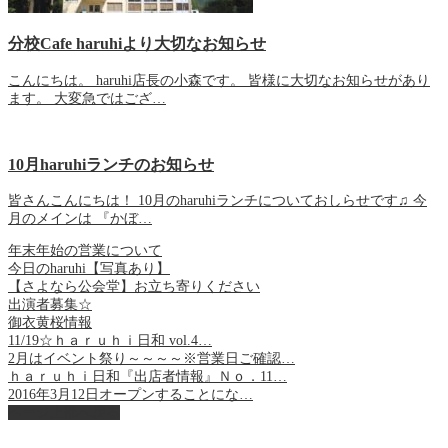
分校Cafe haruhiより大切なお知らせ
こんにちは。 haruhi店長の小森です。 皆様に大切なお知らせがあり
ます。 大変急ではござ…
10月haruhiランチのお知らせ
皆さんこんにちは！ 10月のharuhiランチについておしらせです♫ 今
月のメインは 『かぼ…
年末年始の営業について
今日のharuhi【写真あり】
【さよなら公会堂】お立ち寄りください
出演者募集☆
御衣黄桜情報
11/19☆ｈａｒｕｈｉ日和 vol.4…
2月はイベント祭り～～～～※営業日ご確認…
ｈａｒｕｈｉ日和『出店者情報』Ｎｏ．11…
2016年3月12日オープンすることにな…
ページ上部へ戻る