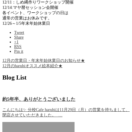
12/11：しめ縄作りワークショップ開催
12/14:マヤ暦セッション会開催
各イベント、ワークショップの日は
通常の営業はお休みです。
12/26～1/5年末年始休業日
Tweet
Share
+1
RSS
Pin it
12月の営業日・年末年始休業日のお知らせ★
12月のharuhiオススメ絵本紹介★
Blog List
約5年半、ありがとうございました
こんにちは✨ 分校Cafe haruhiは11月29日（月）の営業を持ちまして、
閉店させていただきました。 …