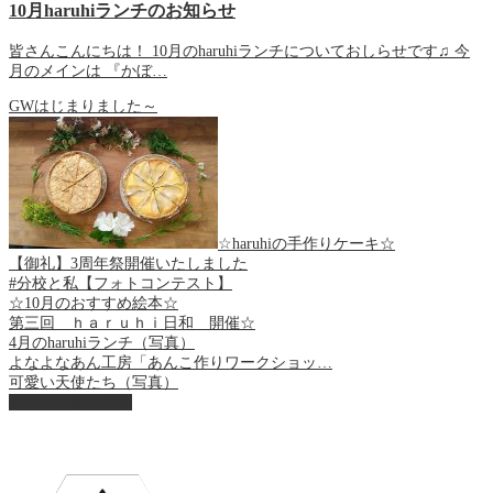
10月haruhiランチのお知らせ
皆さんこんにちは！ 10月のharuhiランチについておしらせです♫ 今
月のメインは 『かぼ…
GWはじまりました～
☆haruhiの手作りケーキ☆
【御礼】3周年祭開催いたしました
#分校と私【フォトコンテスト】
☆10月のおすすめ絵本☆
第三回 ｈａｒｕｈｉ日和 開催☆
4月のharuhiランチ（写真）
よなよなあん工房「あんこ作りワークショッ…
可愛い天使たち（写真）
ページ上部へ戻る