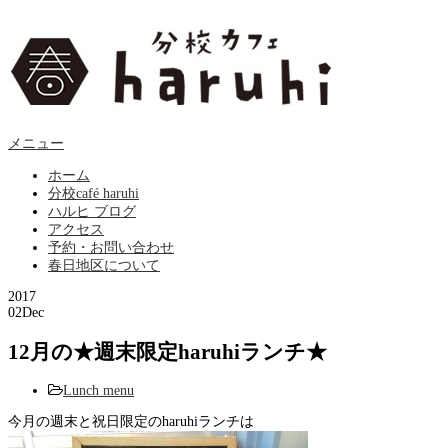
メニュー
ホーム
分校café haruhi
ハルヒ ブログ
アクセス
予約・お問い合わせ
春日地区について
2017
02
Dec
12月の★週末限定haruhiランチ★
Lunch menu
今月の週末と祝日限定のharuhiランチは